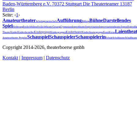
Baden-Württemberg e.V.
70372 Stuttgart
Die Theaterteamer
13187
Berlin
Seite:
‹
1
›
Amateurtheater
Aufführung
Bühne
Darstellendes
Arbeitsgemeinschaft
Bildung
Spiel
Förderung
Freilichtbühne
Freilichttheater
Gesang
Gymnasium
Improtheater
Improvisation
Improvisationstheater
Jugend
Jugendda
Laienthea
Kindergruppe
Kindertheater
Theater
Kinder
Kinderdarsteller
Kindergruppen
Kindertheatergruppe
Kunst
Kurse
Schauspiel
Schauspieler
Schauspielerin
Schultheater
Amateurtheater.
Projekte
Schule
Schultheat
Copyright 2014-2026, theaterboerse gmbh
Kontakt
|
Impressum
|
Datenschutz