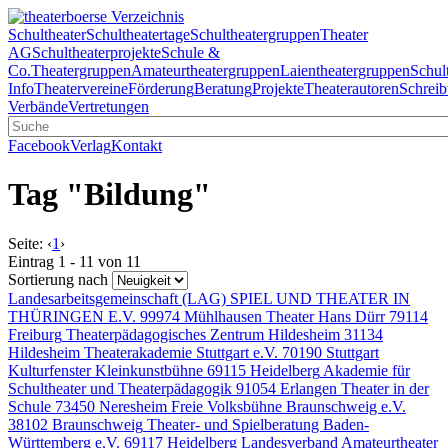
Schultheater
Schultheatertage
Schultheatergruppen
Theater
AG
Schultheaterprojekte
Schule &
Co.
Theatergruppen
Amateurtheatergruppen
Laientheatergruppen
Schul
Info
Theatervereine
Förderung
Beratung
Projekte
Theaterautoren
Schreib
Verbände
Vertretungen
Facebook
Verlag
Kontakt
Tag "Bildung"
Seite:
‹
1
›
Eintrag 1 - 11 von 11
Sortierung nach
Landesarbeitsgemeinschaft (LAG) SPIEL UND THEATER IN
THÜRINGEN E.V.
99974 Mühlhausen
Theater Hans Dürr
79114
Freiburg
Theaterpädagogisches Zentrum Hildesheim
31134
Hildesheim
Theaterakademie Stuttgart e.V.
70190 Stuttgart
Kulturfenster Kleinkunstbühne
69115 Heidelberg
Akademie für
Schultheater und Theaterpädagogik
91054 Erlangen
Theater in der
Schule
73450 Neresheim
Freie Volksbühne Braunschweig e.V.
38102 Braunschweig
Theater- und Spielberatung Baden-
Württemberg e.V.
69117 Heidelberg
Landesverband Amateurtheater