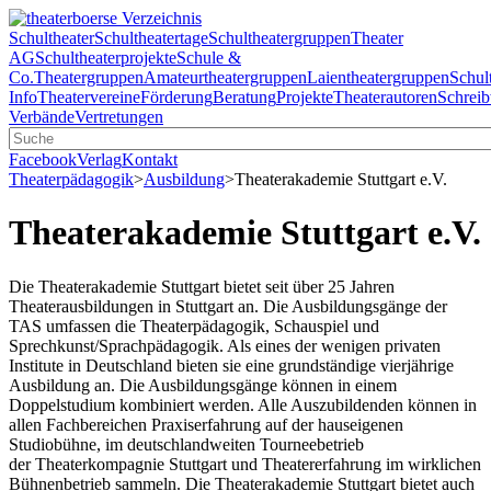
Schultheater
Schultheatertage
Schultheatergruppen
Theater
AG
Schultheaterprojekte
Schule &
Co.
Theatergruppen
Amateurtheatergruppen
Laientheatergruppen
Schul
Info
Theatervereine
Förderung
Beratung
Projekte
Theaterautoren
Schreib
Verbände
Vertretungen
Facebook
Verlag
Kontakt
Theaterpädagogik
>
Ausbildung
>
Theaterakademie Stuttgart e.V.
Theaterakademie Stuttgart e.V.
Die Theaterakademie Stuttgart bietet seit über 25 Jahren
Theaterausbildungen in Stuttgart an. Die Ausbildungsgänge der
TAS umfassen die Theaterpädagogik, Schauspiel und
Sprechkunst/Sprachpädagogik. Als eines der wenigen privaten
Institute in Deutschland bieten sie eine grundständige vierjährige
Ausbildung an. Die Ausbildungsgänge können in einem
Doppelstudium kombiniert werden. Alle Auszubildenden können in
allen Fachbereichen Praxiserfahrung auf der hauseigenen
Studiobühne, im deutschlandweiten Tourneebetrieb
der Theaterkompagnie Stuttgart und Theatererfahrung im wirklichen
Bühnenbetrieb sammeln. Die Theaterakademie Stuttgart bietet auch