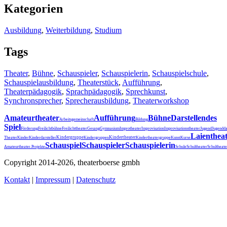
Kategorien
Ausbildung
,
Weiterbildung
,
Studium
Tags
Theater
,
Bühne
,
Schauspieler
,
Schauspielerin
,
Schauspielschule
,
Schauspielausbildung
,
Theaterstück
,
Aufführung
,
Theaterpädagogik
,
Sprachpädagogik
,
Sprechkunst
,
Synchronsprecher
,
Sprecherausbildung
,
Theaterworkshop
Amateurtheater
Aufführung
Bühne
Darstellendes
Arbeitsgemeinschaft
Bildung
Spiel
Förderung
Freilichtbühne
Freilichttheater
Gesang
Gymnasium
Improtheater
Improvisation
Improvisationstheater
Jugend
Jugendda
Laienthea
Kindergruppe
Kindertheater
Theater
Kinder
Kinderdarsteller
Kindergruppen
Kindertheatergruppe
Kunst
Kurse
Schauspiel
Schauspieler
Schauspielerin
Schultheater
Amateurtheater.
Projekte
Schule
Schultheat
Copyright 2014-2026, theaterboerse gmbh
Kontakt
|
Impressum
|
Datenschutz