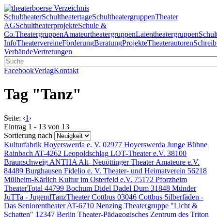
Schultheater
Schultheatertage
Schultheatergruppen
Theater
AG
Schultheaterprojekte
Schule &
Co.
Theatergruppen
Amateurtheatergruppen
Laientheatergruppen
Schul
Info
Theatervereine
Förderung
Beratung
Projekte
Theaterautoren
Schreib
Verbände
Vertretungen
Facebook
Verlag
Kontakt
Tag "Tanz"
Seite:
‹
1
›
Eintrag 1 - 13 von 13
Sortierung nach
Kulturfabrik Hoyerswerda e. V.
02977 Hoyerswerda
Junge Bühne
Rainbach
AT-4262 Leopoldschlag
LOT-Theater e.V.
38100
Braunschweig
ANTHA Alt- Neuöttinger Theater Amateure e.V.
84489 Burghausen
Fidelio e. V. Theater- und Heimatverein
56218
Mülheim-Kärlich
Kultur im Osterfeld e.V.
75172 Pforzheim
TheaterTotal
44799 Bochum
Didel Dadel Dum
31848 Münder
JuTTa - JugendTanzTheater Cottbus
03046 Cottbus
Silberfäden -
Das Seniorentheater
AT-6710 Nenzing
Theatergruppe "Licht &
Schatten"
12347 Berlin
Theater-Pädagogisches Zentrum des Triton