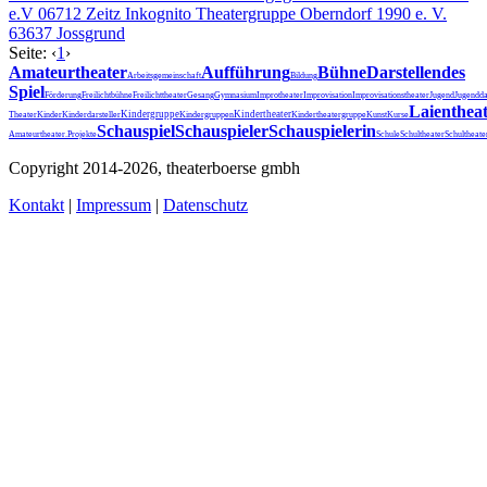
e.V
06712 Zeitz
Inkognito Theatergruppe Oberndorf 1990 e. V.
63637 Jossgrund
Seite:
‹
1
›
Amateurtheater
Aufführung
Bühne
Darstellendes
Arbeitsgemeinschaft
Bildung
Spiel
Förderung
Freilichtbühne
Freilichttheater
Gesang
Gymnasium
Improtheater
Improvisation
Improvisationstheater
Jugend
Jugendda
Laienthea
Kindergruppe
Kindertheater
Theater
Kinder
Kinderdarsteller
Kindergruppen
Kindertheatergruppe
Kunst
Kurse
Schauspiel
Schauspieler
Schauspielerin
Schultheater
Amateurtheater.
Projekte
Schule
Schultheat
Copyright 2014-2026, theaterboerse gmbh
Kontakt
|
Impressum
|
Datenschutz