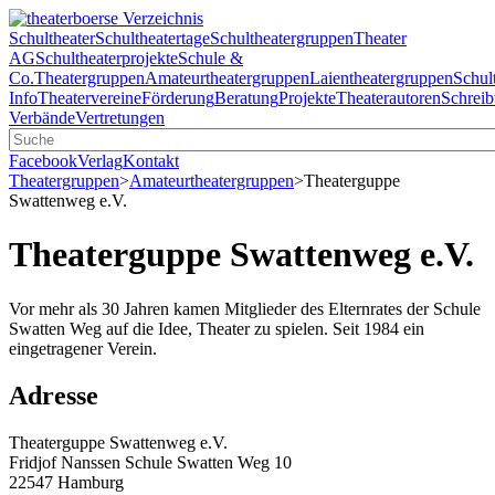
Schultheater
Schultheatertage
Schultheatergruppen
Theater
AG
Schultheaterprojekte
Schule &
Co.
Theatergruppen
Amateurtheatergruppen
Laientheatergruppen
Schul
Info
Theatervereine
Förderung
Beratung
Projekte
Theaterautoren
Schreib
Verbände
Vertretungen
Facebook
Verlag
Kontakt
Theatergruppen
>
Amateurtheatergruppen
>
Theaterguppe
Swattenweg e.V.
Theaterguppe Swattenweg e.V.
Vor mehr als 30 Jahren kamen Mitglieder des Elternrates der Schule
Swatten Weg auf die Idee, Theater zu spielen. Seit 1984 ein
eingetragener Verein.
Adresse
Theaterguppe Swattenweg e.V.
Fridjof Nanssen Schule Swatten Weg 10
22547 Hamburg