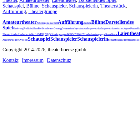
Theater
,
Amateurtheater
,
Laientheater
,
Darstellendes Spiel
,
Schauspiel
,
Bühne
,
Schauspieler
,
Schauspielerin
,
Theaterstück
,
Aufführung
,
Theatergruppe
Amateurtheater
Aufführung
Bühne
Darstellendes
Arbeitsgemeinschaft
Bildung
Spiel
Förderung
Freilichtbühne
Freilichttheater
Gesang
Gymnasium
Improtheater
Improvisation
Improvisationstheater
Jugend
Jugendda
Laienthea
Kindergruppe
Kindertheater
Theater
Kinder
Kinderdarsteller
Kindergruppen
Kindertheatergruppe
Kunst
Kurse
Schauspiel
Schauspieler
Schauspielerin
Schultheater
Amateurtheater.
Projekte
Schule
Schultheat
Copyright 2014-2026, theaterboerse gmbh
Kontakt
|
Impressum
|
Datenschutz