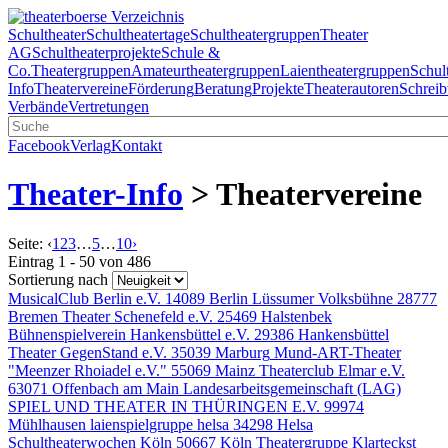
Schultheater
Schultheatertage
Schultheatergruppen
Theater
AG
Schultheaterprojekte
Schule &
Co.
Theatergruppen
Amateurtheatergruppen
Laientheatergruppen
Schul
Info
Theatervereine
Förderung
Beratung
Projekte
Theaterautoren
Schreib
Verbände
Vertretungen
Facebook
Verlag
Kontakt
Theater-Info
> Theatervereine
Seite:
‹
1
2
3
…
5
…
10
›
Eintrag 1 - 50 von 486
Sortierung nach
MusicalClub Berlin e.V.
14089 Berlin
Lüssumer Volksbühne
28777
Bremen
Theater Schenefeld e.V.
25469 Halstenbek
Bühnenspielverein Hankensbüttel e.V.
29386 Hankensbüttel
Theater GegenStand e.V.
35039 Marburg
Mund-ART-Theater
"Meenzer Rhoiadel e.V."
55069 Mainz
Theaterclub Elmar e.V.
63071 Offenbach am Main
Landesarbeitsgemeinschaft (LAG)
SPIEL UND THEATER IN THÜRINGEN E.V.
99974
Mühlhausen
laienspielgruppe helsa
34298 Helsa
Schultheaterwochen Köln
50667 Köln
Theatergruppe Klarteckst