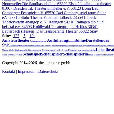
Nonnweiler
Die Sandhasenbühne
63820 Elsenfeld
allraunen theater
01067 Dresden
Tik Theater im Keller e.V.
53123 Bonn
Bad
Camberger Festspiele e.V.
65520 Bad Camberg
spiel.raum Stuhr
e.V.
28816 Stuhr
Theater Fabelhaft Lübeck
23554 Lübeck
Theaterverein 4hangop e. V. Ralingen
54310 Ralingen
cjb club
beisetal e.v.
34593 Knüllwald
Theatergruppe Heblos
36341
Lauterbach (Hessen)
Das Transparente Theater
56322 Spay
Seite:
‹
1
2
3
…
5
…
10
›
Amateurtheater
Aufführung
Bühne
Darstellendes
Arbeitsgemeinschaft
Bildung
Spiel
Förderung
Freilichtbühne
Freilichttheater
Gesang
Gymnasium
Improtheater
Improvisation
Improvisationstheater
Jugend
Jugendda
Laienthea
Kindergruppe
Kindertheater
Theater
Kinder
Kinderdarsteller
Kindergruppen
Kindertheatergruppe
Kunst
Kurse
Schauspiel
Schauspieler
Schauspielerin
Schultheater
Amateurtheater.
Projekte
Schule
Schultheat
Copyright 2014-2026, theaterboerse gmbh
Kontakt
|
Impressum
|
Datenschutz