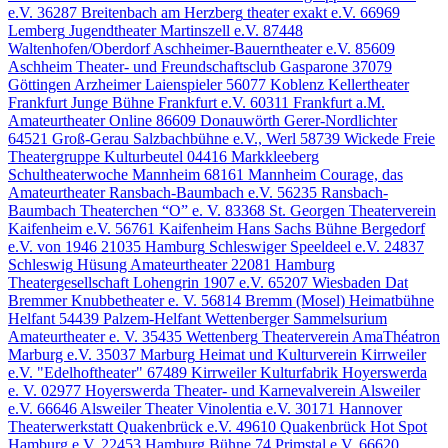
e.V.
36287 Breitenbach am Herzberg
theater exakt e.V.
66969
Lemberg
Jugendtheater Martinszell e.V.
87448
Waltenhofen/Oberdorf
Aschheimer-Bauerntheater e.V.
85609
Aschheim
Theater- und Freundschaftsclub Gasparone
37079
Göttingen
Arzheimer Laienspieler
56077 Koblenz
Kellertheater
Frankfurt Junge Bühne Frankfurt e.V.
60311 Frankfurt a.M.
Amateurtheater Online
86609 Donauwörth
Gerer-Nordlichter
64521 Groß-Gerau
Salzbachbühne e.V., Werl
58739 Wickede
Freie
Theatergruppe Kulturbeutel
04416 Markkleeberg
Schultheaterwoche Mannheim
68161 Mannheim
Courage, das
Amateurtheater Ransbach-Baumbach e.V.
56235 Ransbach-
Baumbach
Theaterchen “O” e. V.
83368 St. Georgen
Theaterverein
Kaifenheim e.V.
56761 Kaifenheim
Hans Sachs Bühne Bergedorf
e.V. von 1946
21035 Hamburg
Schleswiger Speeldeel e.V.
24837
Schleswig
Hüsung Amateurtheater
22081 Hamburg
Theatergesellschaft Lohengrin 1907 e.V.
65207 Wiesbaden
Dat
Bremmer Knubbetheater e. V.
56814 Bremm (Mosel)
Heimatbühne
Helfant
54439 Palzem-Helfant
Wettenberger Sammelsurium
Amateurtheater e. V.
35435 Wettenberg
Theaterverein AmaThéatron
Marburg e.V.
35037 Marburg
Heimat und Kulturverein Kirrweiler
e.V. "Edelhoftheater"
67489 Kirrweiler
Kulturfabrik Hoyerswerda
e. V.
02977 Hoyerswerda
Theater- und Karnevalverein Alsweiler
e.V.
66646 Alsweiler
Theater Vinolentia e.V.
30171 Hannover
Theaterwerkstatt Quakenbrück e.V.
49610 Quakenbrück
Hot Spot
Hamburg e.V.
22453 Hamburg
Bühne 74 Primstal e.V.
66620