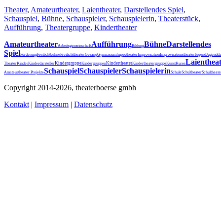
Theater
,
Amateurtheater
,
Laientheater
,
Darstellendes Spiel
,
Schauspiel
,
Bühne
,
Schauspieler
,
Schauspielerin
,
Theaterstück
,
Aufführung
,
Theatergruppe
,
Kindertheater
Amateurtheater
Aufführung
Bühne
Darstellendes
Arbeitsgemeinschaft
Bildung
Spiel
Förderung
Freilichtbühne
Freilichttheater
Gesang
Gymnasium
Improtheater
Improvisation
Improvisationstheater
Jugend
Jugendda
Laienthea
Kindergruppe
Kindertheater
Theater
Kinder
Kinderdarsteller
Kindergruppen
Kindertheatergruppe
Kunst
Kurse
Schauspiel
Schauspieler
Schauspielerin
Schultheater
Amateurtheater.
Projekte
Schule
Schultheat
Copyright 2014-2026, theaterboerse gmbh
Kontakt
|
Impressum
|
Datenschutz