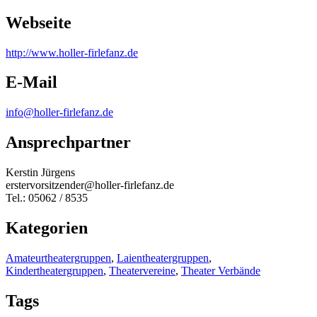
Webseite
http:/
/
www.holler-firlefanz.de
E-Mail
info@holler-firlefanz.de
Ansprechpartner
Kerstin Jürgens
erstervorsitzender@holler-firlefanz.de
Tel.: 05062 / 8535
Kategorien
Amateurtheatergruppen
,
Laientheatergruppen
,
Kindertheatergruppen
,
Theatervereine
,
Theater Verbände
Tags