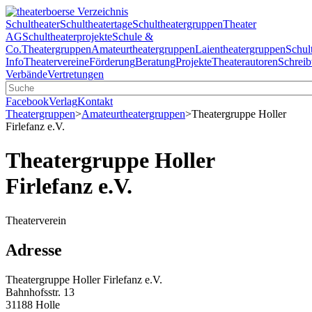
Schultheater
Schultheatertage
Schultheatergruppen
Theater
AG
Schultheaterprojekte
Schule &
Co.
Theatergruppen
Amateurtheatergruppen
Laientheatergruppen
Schul
Info
Theatervereine
Förderung
Beratung
Projekte
Theaterautoren
Schreib
Verbände
Vertretungen
Facebook
Verlag
Kontakt
Theatergruppen
>
Amateurtheatergruppen
>
Theatergruppe Holler
Firlefanz e.V.
Theatergruppe Holler
Firlefanz e.V.
Theaterverein
Adresse
Theatergruppe Holler Firlefanz e.V.
Bahnhofsstr. 13
31188 Holle