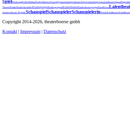
Spiel
Förderung
Freilichtbühne
Freilichttheater
Gesang
Gymnasium
Improtheater
Improvisation
Improvisationstheater
Jugend
Jugendda
Laienthea
Kindergruppe
Kindertheater
Theater
Kinder
Kinderdarsteller
Kindergruppen
Kindertheatergruppe
Kunst
Kurse
Schauspiel
Schauspieler
Schauspielerin
Schultheater
Amateurtheater.
Projekte
Schule
Schultheat
Copyright 2014-2026, theaterboerse gmbh
Kontakt
|
Impressum
|
Datenschutz