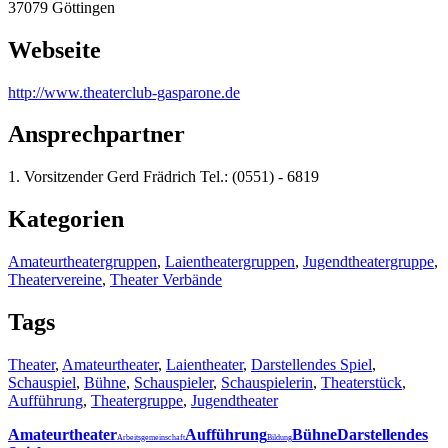
37079 Göttingen
Webseite
http:/
/
www.theaterclub-gasparone.de
Ansprechpartner
1. Vorsitzender Gerd Frädrich Tel.: (0551) - 6819
Kategorien
Amateurtheatergruppen
,
Laientheatergruppen
,
Jugendtheatergruppe
,
Theatervereine
,
Theater Verbände
Tags
Theater
,
Amateurtheater
,
Laientheater
,
Darstellendes Spiel
,
Schauspiel
,
Bühne
,
Schauspieler
,
Schauspielerin
,
Theaterstück
,
Aufführung
,
Theatergruppe
,
Jugendtheater
Amateurtheater
Aufführung
Bühne
Darstellendes
Arbeitsgemeinschaft
Bildung