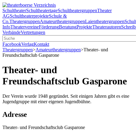
Schultheater
Schultheatertage
Schultheatergruppen
Theater
AG
Schultheaterprojekte
Schule &
Co.
Theatergruppen
Amateurtheatergruppen
Laientheatergruppen
Schul
Info
Theatervereine
Förderung
Beratung
Projekte
Theaterautoren
Schreib
Verbände
Vertretungen
Facebook
Verlag
Kontakt
Theatergruppen
>
Amateurtheatergruppen
>
Theater- und
Freundschaftsclub Gasparone
Theater- und
Freundschaftsclub Gasparone
Der Verein wurde 1948 gegründet. Seit einigen Jahren gibt es eine
Jugendgruppe mit einer eigenen Jugendbühne.
Adresse
Theater- und Freundschaftsclub Gasparone