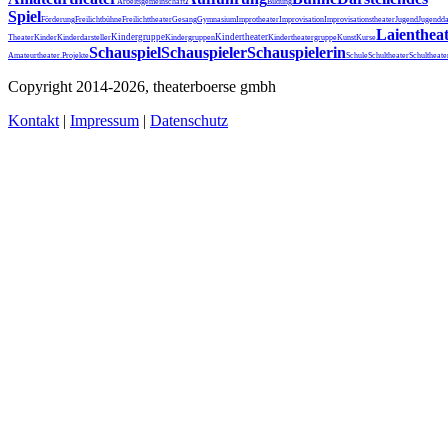
Arbeitsgemeinschaft
Bildung
Spiel
Förderung
Freilichtbühne
Freilichttheater
Gesang
Gymnasium
Improtheater
Improvisation
Improvisationstheater
Jugend
Jugendda
Laienthea
Kindergruppe
Kindertheater
Theater
Kinder
Kinderdarsteller
Kindergruppen
Kindertheatergruppe
Kunst
Kurse
Schauspiel
Schauspieler
Schauspielerin
Schultheater
Amateurtheater.
Projekte
Schule
Schultheat
Copyright 2014-2026, theaterboerse gmbh
Kontakt
|
Impressum
|
Datenschutz