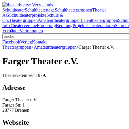
Schultheater
Schultheatertage
Schultheatergruppen
Theater
AG
Schultheaterprojekte
Schule &
Co.
Theatergruppen
Amateurtheatergruppen
Laientheatergruppen
Schul
Info
Theatervereine
Förderung
Beratung
Projekte
Theaterautoren
Schreib
Verbände
Vertretungen
Facebook
Verlag
Kontakt
Theatergruppen
>
Amateurtheatergruppen
>
Farger Theater e.V.
Farger Theater e.V.
Theaterverein seit 1979.
Adresse
Farger Theater e.V.
Farger Str. 1
28777 Bremen
Webseite