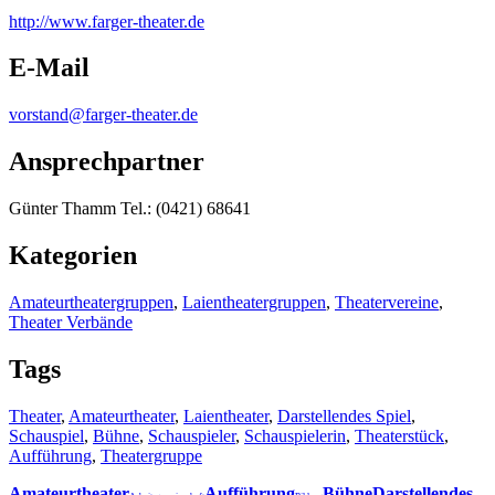
http:/
/
www.farger-theater.de
E-Mail
vorstand@farger-theater.de
Ansprechpartner
Günter Thamm Tel.: (0421) 68641
Kategorien
Amateurtheatergruppen
,
Laientheatergruppen
,
Theatervereine
,
Theater Verbände
Tags
Theater
,
Amateurtheater
,
Laientheater
,
Darstellendes Spiel
,
Schauspiel
,
Bühne
,
Schauspieler
,
Schauspielerin
,
Theaterstück
,
Aufführung
,
Theatergruppe
Amateurtheater
Aufführung
Bühne
Darstellendes