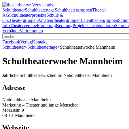
Schultheater
Schultheatertage
Schultheatergruppen
Theater
AG
Schultheaterprojekte
Schule &
Co.
Theatergruppen
Amateurtheatergruppen
Laientheatergruppen
Schul
Info
Theatervereine
Förderung
Beratung
Projekte
Theaterautoren
Schreib
Verbände
Vertretungen
Facebook
Verlag
Kontakt
Schultheater
>
Schultheatertage
>
Schultheaterwoche Mannheim
Schultheaterwoche Mannheim
Jährliche Schultheaterwochen im Nationaltheater Mannheim
Adresse
Nationaltheater Mannheim
Marketing – Theater und junge Menschen
Mozartstr. 9
68161 Mannheim
Webseite