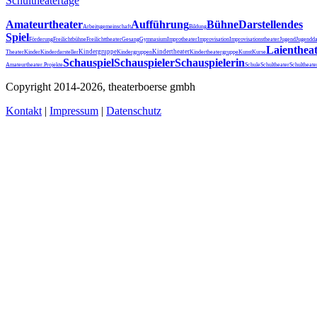
Schultheatertage
Amateurtheater
Aufführung
Bühne
Darstellendes
Arbeitsgemeinschaft
Bildung
Spiel
Förderung
Freilichtbühne
Freilichttheater
Gesang
Gymnasium
Improtheater
Improvisation
Improvisationstheater
Jugend
Jugendda
Laienthea
Kindergruppe
Kindertheater
Theater
Kinder
Kinderdarsteller
Kindergruppen
Kindertheatergruppe
Kunst
Kurse
Schauspiel
Schauspieler
Schauspielerin
Schultheater
Amateurtheater.
Projekte
Schule
Schultheat
Copyright 2014-2026, theaterboerse gmbh
Kontakt
|
Impressum
|
Datenschutz