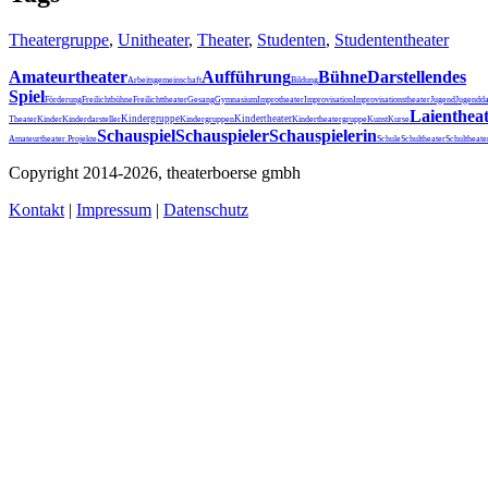
Theatergruppe
,
Unitheater
,
Theater
,
Studenten
,
Studententheater
Amateurtheater
Aufführung
Bühne
Darstellendes
Arbeitsgemeinschaft
Bildung
Spiel
Förderung
Freilichtbühne
Freilichttheater
Gesang
Gymnasium
Improtheater
Improvisation
Improvisationstheater
Jugend
Jugendda
Laienthea
Kindergruppe
Kindertheater
Theater
Kinder
Kinderdarsteller
Kindergruppen
Kindertheatergruppe
Kunst
Kurse
Schauspiel
Schauspieler
Schauspielerin
Schultheater
Amateurtheater.
Projekte
Schule
Schultheat
Copyright 2014-2026, theaterboerse gmbh
Kontakt
|
Impressum
|
Datenschutz