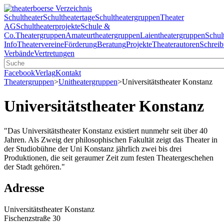
Schultheater
Schultheatertage
Schultheatergruppen
Theater
AG
Schultheaterprojekte
Schule &
Co.
Theatergruppen
Amateurtheatergruppen
Laientheatergruppen
Schul
Info
Theatervereine
Förderung
Beratung
Projekte
Theaterautoren
Schreib
Verbände
Vertretungen
Facebook
Verlag
Kontakt
Theatergruppen
>
Unitheatergruppen
>
Universitätstheater Konstanz
Universitätstheater Konstanz
"Das Universitätstheater Konstanz existiert nunmehr seit über 40
Jahren. Als Zweig der philosophischen Fakultät zeigt das Theater in
der Studiobühne der Uni Konstanz jährlich zwei bis drei
Produktionen, die seit geraumer Zeit zum festen Theatergeschehen
der Stadt gehören."
Adresse
Universitätstheater Konstanz
Fischenzstraße 30