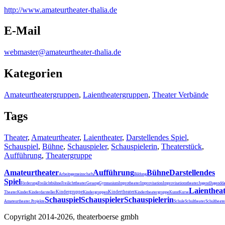
http:/
/
www.amateurtheater-thalia.de
E-Mail
webmaster@amateurtheater-thalia.de
Kategorien
Amateurtheatergruppen
,
Laientheatergruppen
,
Theater Verbände
Tags
Theater
,
Amateurtheater
,
Laientheater
,
Darstellendes Spiel
,
Schauspiel
,
Bühne
,
Schauspieler
,
Schauspielerin
,
Theaterstück
,
Aufführung
,
Theatergruppe
Amateurtheater
Aufführung
Bühne
Darstellendes
Arbeitsgemeinschaft
Bildung
Spiel
Förderung
Freilichtbühne
Freilichttheater
Gesang
Gymnasium
Improtheater
Improvisation
Improvisationstheater
Jugend
Jugendda
Laienthea
Kindergruppe
Kindertheater
Theater
Kinder
Kinderdarsteller
Kindergruppen
Kindertheatergruppe
Kunst
Kurse
Schauspiel
Schauspieler
Schauspielerin
Schultheater
Amateurtheater.
Projekte
Schule
Schultheat
Copyright 2014-2026, theaterboerse gmbh