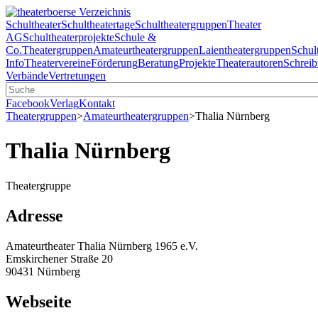
Schultheater
Schultheatertage
Schultheatergruppen
Theater
AG
Schultheaterprojekte
Schule &
Co.
Theatergruppen
Amateurtheatergruppen
Laientheatergruppen
Schul
Info
Theatervereine
Förderung
Beratung
Projekte
Theaterautoren
Schreib
Verbände
Vertretungen
Facebook
Verlag
Kontakt
Theatergruppen
>
Amateurtheatergruppen
>
Thalia Nürnberg
Thalia Nürnberg
Theatergruppe
Adresse
Amateurtheater Thalia Nürnberg 1965 e.V.
Emskirchener Straße 20
90431 Nürnberg
Webseite