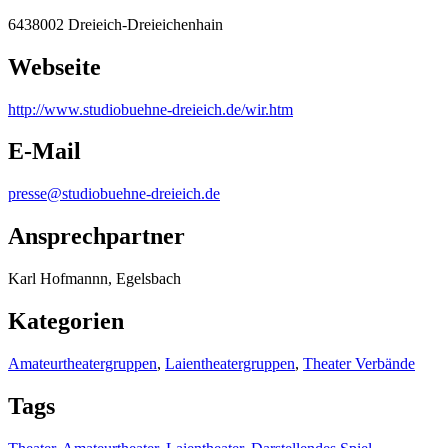
6438002 Dreieich-Dreieichenhain
Webseite
http:/
/
www.studiobuehne-dreieich.de/
wir.htm
E-Mail
presse@studiobuehne-dreieich.de
Ansprechpartner
Karl Hofmannn, Egelsbach
Kategorien
Amateurtheatergruppen
,
Laientheatergruppen
,
Theater Verbände
Tags