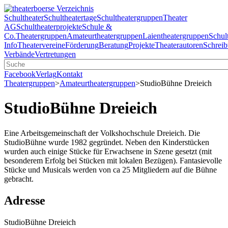
Schultheater
Schultheatertage
Schultheatergruppen
Theater
AG
Schultheaterprojekte
Schule &
Co.
Theatergruppen
Amateurtheatergruppen
Laientheatergruppen
Schul
Info
Theatervereine
Förderung
Beratung
Projekte
Theaterautoren
Schreib
Verbände
Vertretungen
Facebook
Verlag
Kontakt
Theatergruppen
>
Amateurtheatergruppen
>
StudioBühne Dreieich
StudioBühne Dreieich
Eine Arbeitsgemeinschaft der Volkshochschule Dreieich. Die
StudioBühne wurde 1982 gegründet. Neben den Kinderstücken
wurden auch einige Stücke für Erwachsene in Szene gesetzt (mit
besonderem Erfolg bei Stücken mit lokalen Bezügen). Fantasievolle
Stücke und Musicals werden von ca 25 Mitgliedern auf die Bühne
gebracht.
Adresse
StudioBühne Dreieich