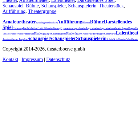
Theater
,
Amateurtheater
,
Laientheater
,
Darstellendes Spiel
,
Schauspiel
,
Bühne
,
Schauspieler
,
Schauspielerin
,
Theaterstück
,
Aufführung
,
Theatergruppe
Amateurtheater
Aufführung
Bühne
Darstellendes
Arbeitsgemeinschaft
Bildung
Spiel
Förderung
Freilichtbühne
Freilichttheater
Gesang
Gymnasium
Improtheater
Improvisation
Improvisationstheater
Jugend
Jugendda
Laienthea
Kindergruppe
Kindertheater
Theater
Kinder
Kinderdarsteller
Kindergruppen
Kindertheatergruppe
Kunst
Kurse
Schauspiel
Schauspieler
Schauspielerin
Schultheater
Amateurtheater.
Projekte
Schule
Schultheat
Copyright 2014-2026, theaterboerse gmbh
Kontakt
|
Impressum
|
Datenschutz