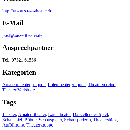
http:/
/
www.sasse-theater.de
E-Mail
post@sasse-theater.de
Ansprechpartner
Tel.: 07321 61536
Kategorien
Amateurtheatergruppen
,
Laientheatergruppen
,
Theatervereine
,
Theater Verbände
Tags
Theater
,
Amateurtheater
,
Laientheater
,
Darstellendes Spiel
,
Schauspiel
,
Bühne
,
Schauspieler
,
Schauspielerin
,
Theaterstück
,
Aufführung
,
Theatergruppe