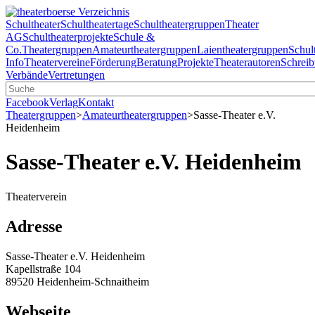
Schultheater
Schultheatertage
Schultheatergruppen
Theater
AG
Schultheaterprojekte
Schule &
Co.
Theatergruppen
Amateurtheatergruppen
Laientheatergruppen
Schul
Info
Theatervereine
Förderung
Beratung
Projekte
Theaterautoren
Schreib
Verbände
Vertretungen
Facebook
Verlag
Kontakt
Theatergruppen
>
Amateurtheatergruppen
>
Sasse-Theater e.V.
Heidenheim
Sasse-Theater e.V. Heidenheim
Theaterverein
Adresse
Sasse-Theater e.V. Heidenheim
Kapellstraße 104
89520 Heidenheim-Schnaitheim
Webseite