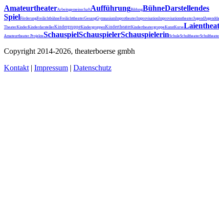
Amateurtheater
Aufführung
Bühne
Darstellendes
Arbeitsgemeinschaft
Bildung
Spiel
Förderung
Freilichtbühne
Freilichttheater
Gesang
Gymnasium
Improtheater
Improvisation
Improvisationstheater
Jugend
Jugendda
Laienthea
Kindergruppe
Kindertheater
Theater
Kinder
Kinderdarsteller
Kindergruppen
Kindertheatergruppe
Kunst
Kurse
Schauspiel
Schauspieler
Schauspielerin
Schultheater
Amateurtheater.
Projekte
Schule
Schultheat
Copyright 2014-2026, theaterboerse gmbh
Kontakt
|
Impressum
|
Datenschutz