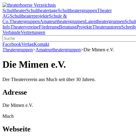
Schultheater
Schultheatertage
Schultheatergruppen
Theater
AG
Schultheaterprojekte
Schule &
Co.
Theatergruppen
Amateurtheatergruppen
Laientheatergruppen
Schul
Info
Theatervereine
Förderung
Beratung
Projekte
Theaterautoren
Schreib
Verbände
Vertretungen
Facebook
Verlag
Kontakt
Theatergruppen
>
Amateurtheatergruppen
>
Die Mimen e.V.
Die Mimen e.V.
Der Theaterverein aus Much seit über 30 Jahren.
Adresse
Die Mimen e.V.
Much
Webseite