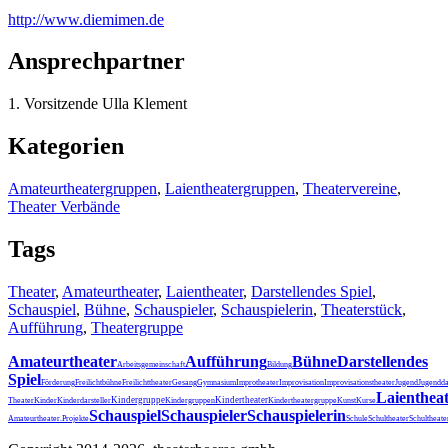
http:/
/
www.diemimen.de
Ansprechpartner
1. Vorsitzende Ulla Klement
Kategorien
Amateurtheatergruppen
,
Laientheatergruppen
,
Theatervereine
,
Theater Verbände
Tags
Theater
,
Amateurtheater
,
Laientheater
,
Darstellendes Spiel
,
Schauspiel
,
Bühne
,
Schauspieler
,
Schauspielerin
,
Theaterstück
,
Aufführung
,
Theatergruppe
Amateurtheater
Aufführung
Bühne
Darstellendes
Arbeitsgemeinschaft
Bildung
Spiel
Förderung
Freilichtbühne
Freilichttheater
Gesang
Gymnasium
Improtheater
Improvisation
Improvisationstheater
Jugend
Jugendda
Laienthea
Kindergruppe
Kindertheater
Theater
Kinder
Kinderdarsteller
Kindergruppen
Kindertheatergruppe
Kunst
Kurse
Schauspiel
Schauspieler
Schauspielerin
Schultheater
Amateurtheater.
Projekte
Schule
Schultheat