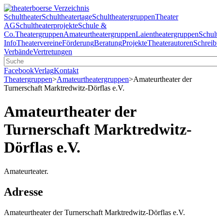
Schultheater
Schultheatertage
Schultheatergruppen
Theater
AG
Schultheaterprojekte
Schule &
Co.
Theatergruppen
Amateurtheatergruppen
Laientheatergruppen
Schul
Info
Theatervereine
Förderung
Beratung
Projekte
Theaterautoren
Schreib
Verbände
Vertretungen
Facebook
Verlag
Kontakt
Theatergruppen
>
Amateurtheatergruppen
>
Amateurtheater der
Turnerschaft Marktredwitz-Dörflas e.V.
Amateurtheater der
Turnerschaft Marktredwitz-
Dörflas e.V.
Amateurteater.
Adresse
Amateurtheater der Turnerschaft Marktredwitz-Dörflas e.V.