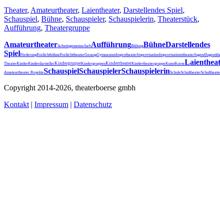
Theater
,
Amateurtheater
,
Laientheater
,
Darstellendes Spiel
,
Schauspiel
,
Bühne
,
Schauspieler
,
Schauspielerin
,
Theaterstück
,
Aufführung
,
Theatergruppe
Amateurtheater
Aufführung
Bühne
Darstellendes
Arbeitsgemeinschaft
Bildung
Spiel
Förderung
Freilichtbühne
Freilichttheater
Gesang
Gymnasium
Improtheater
Improvisation
Improvisationstheater
Jugend
Jugendda
Laienthea
Kindergruppe
Kindertheater
Theater
Kinder
Kinderdarsteller
Kindergruppen
Kindertheatergruppe
Kunst
Kurse
Schauspiel
Schauspieler
Schauspielerin
Schultheater
Amateurtheater.
Projekte
Schule
Schultheat
Copyright 2014-2026, theaterboerse gmbh
Kontakt
|
Impressum
|
Datenschutz